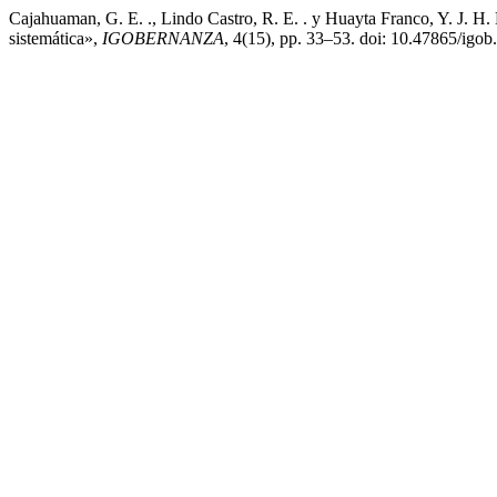
Cajahuaman, G. E. ., Lindo Castro, R. E. . y Huayta Franco, Y. J. H. F
sistemática»,
IGOBERNANZA
, 4(15), pp. 33–53. doi: 10.47865/igob