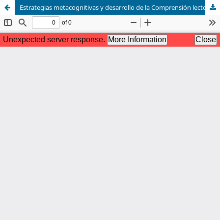
Estrategias metacognitivas y desarrollo de la Comprensión lectora en los estudiantes de sexto grado de la Institución Educativa Micaela Bastidas N° 6020. Villa María del Triunfo. Lima