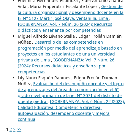
Edelmira Hernández Espinoza , Fidel Antonio Chauca
Vidal, María Emperatriz Escalante López ,
Gestión de
la cultura organizacional y desempeño docente en la
IE N° 5127 Mártir José Olaya. Ventanilla. Lima
,
IGOBERNANZA: Vol. 7 Núm. 26 (2024): Recursos
didácticos y enseñanza por competencias
Miguel Alfredo Lévano Stella , Edgar Froilán Damián
Núñez ,
Desarrollo de las competencias en
programación por medio del aprendizaje basado en
proyectos en los estudiantes de una universidad
privada de Lima
,
IGOBERNANZA: Vol. 7 Núm. 26
(2024): Recursos didácticos y enseñanza por
competencias
Lily Nanci Esquén Rabines , Edgar Froilán Damian
Nuñez,
Evaluación del desempeño docente y el logro
de aprendizajes del área de comunicación en el 6°
grado nivel primario de la ie. N° 3071 del distrito de
puente piedra
,
IGOBERNANZA: Vol. 6 Núm. 22 (2023):
Calidad Educativa: Competencia directiva,
autoevaluación, desempeño docente y mejora
continua
1
2
>
>>