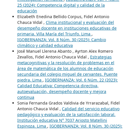
25 (2024): Competencia digital y calidad de la
educación
Elizabeth Enedina Bellido Corpus, Fidel Antonio
Chauca Vidal ,
Clima institucional y evaluación del
desempeño docente en instituciones educativas de
primaria. Villa María del Triunfo. Lima
,
IGOBERNANZA: Vol. 8 Núm. 30 (2025): Cambio
climático y calidad educativa
José Manuel Llerena Abanto , Ayrton Alex Romero
Zevallos, Fidel Antonio Chauca Vidal ,
Estrategias
metacognitivas y la resolución de problemas en el
área de matemática de los alumnos de educación
secundaria del colegio miguel de cervantes. Puente
piedra. Lima
,
IGOBERNANZA: Vol. 6 Núm. 22 (2023):
Calidad Educativa: Competencia directiva,
autoevaluación, desempeño docente y mejora
continua
Sonia Fernanda Grados Valdivia de Yrrarazabal, Fidel
Antonio Chauca Vidal ,
Calidad del servicio educativo
pedagógico y evaluación de la satisfacción laboral.
Institución educativa N° 7037 Ariosto Matellini
Espinoza. Lima
,
IGOBERNANZA: Vol. 8 Núm. 30 (2025):