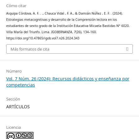
Cómo citar
Aiquipa Córdova, A. F. . ., Chauca Vidal , F. A., & Damián Núñez , E. F. . (2024).
Estrategias metacognitivas y desarrollo de la Comprensión lectora en los
estudiantes de sexto grado de la Institución Educativa Micaela Bastidas N° 6020.
Villa María del Triunfo. Lima.
IGOBERNANZA
,
7
(26), 134–160.
https://doi.org/10.47865/igob.vol7.n26.2024.343
Más formatos de cita
Número
Vol. 7 Núm. 26 (2024): Recursos didácticos y enseñanza por
competencias
Sección
ARTÍCULOS
Licencia