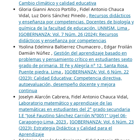
Cambio climático y calidad educativa
Gloria Gianni Ancco Portillo , Fidel Antonio Chauca
Vidal, Luz Doris Sánchez Pinedo ,
Recursos didácticos
y enseñanza por competencias. Docentes de biología y
química de la facultad de educación. UNMSM. Lima
,
IGOBERNANZA: Vol. 7 Núm. 26 (2024): Recursos
didácticos y enseñanza por competencias
Ysolina Edelmira Baltierrez Chumacero , Edgar Froilán
Damián Núñez ,
Gestión del aprendizaje basado en
problemas y pensamiento crítico en estudiantes sexto
grado de primaria. IE Fe y Alegría n° 12. Santa Rosa.
Puente piedra. Lima
,
IGOBERNANZA: Vol. 6 Núm. 22
(2023): Calidad Educativa: Competencia directiva,
autoevaluación, desempeño docente y mejora
continua
Joselyn Alarcón Cabrera, Fidel Antonio Chauca Vidal,
Laboratorio matemático y aprendizaje de las
matemáticas en estudiantes del 2° grado secundaria
I.E “José Faustino Sánchez Carrión N°0051” Ugel 06-
Carapongo-Lima, 2023
,
IGOBERNANZA: Vol. 6 Núm. 23
(2023): Estrategia Didáctica y Calidad para el
Aprendizaje