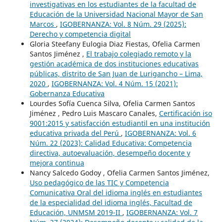
investigativas en los estudiantes de la facultad de
Educación de la Universidad Nacional Mayor de San
Marcos
,
IGOBERNANZA: Vol. 8 Núm. 29 (2025):
Derecho y competencia digital
Gloria Steefany Eulogia Diaz Fiestas, Ofelia Carmen
Santos Jiménez ,
El trabajo colegiado remoto y la
gestión académica de dos instituciones educativas
públicas, distrito de San Juan de Lurigancho – Lima,
2020
,
IGOBERNANZA: Vol. 4 Núm. 15 (2021):
Gobernanza Educativa
Lourdes Sofía Cuenca Silva, Ofelia Carmen Santos
Jiménez , Pedro Luis Mascaro Canales,
Certificación iso
9001:2015 y satisfacción estudiantil en una institución
educativa privada del Perú
,
IGOBERNANZA: Vol. 6
Núm. 22 (2023): Calidad Educativa: Competencia
directiva, autoevaluación, desempeño docente y
mejora continua
Nancy Salcedo Godoy , Ofelia Carmen Santos Jiménez,
Uso pedagógico de las TIC y Competencia
Comunicativa Oral del idioma inglés en estudiantes
de la especialidad del idioma inglés, Facultad de
Educación, UNMSM 2019-II
,
IGOBERNANZA: Vol. 7