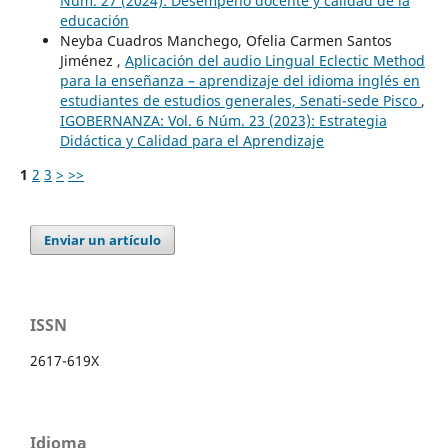
Núm. 27 (2024): Desempeño docente y calidad de la
educación
Neyba Cuadros Manchego, Ofelia Carmen Santos
Jiménez ,
Aplicación del audio Lingual Eclectic Method
para la enseñanza – aprendizaje del idioma inglés en
estudiantes de estudios generales, Senati-sede Pisco
,
IGOBERNANZA: Vol. 6 Núm. 23 (2023): Estrategia
Didáctica y Calidad para el Aprendizaje
1
2
3
>
>>
Enviar un artículo
ISSN
2617-619X
Idioma