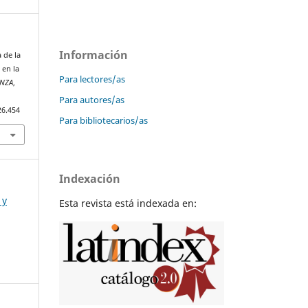
Información
 de la
 en la
Para lectores/as
NZA
,
Para autores/as
26.454
Para bibliotecarios/as
Indexación
 y
Esta revista está indexada en: