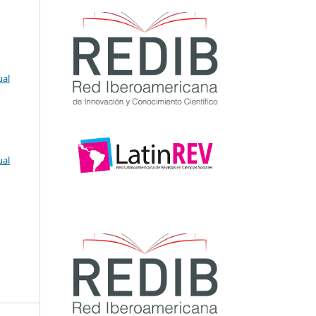
ual
ual