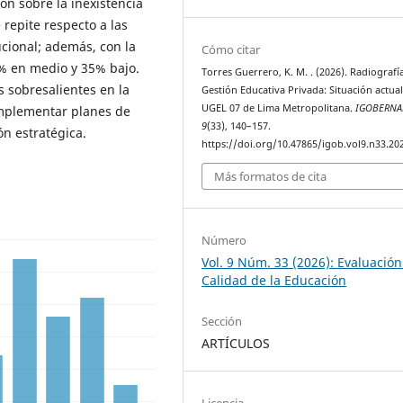
ión sobre la inexistencia
repite respecto a las
ucional; además, con la
Cómo citar
% en medio y 35% bajo.
Torres Guerrero, K. M. . (2026). Radiografía
 sobresalientes en la
Gestión Educativa Privada: Situación actual
UGEL 07 de Lima Metropolitana.
IGOBERNA
implementar planes de
9
(33), 140–157.
n estratégica.
https://doi.org/10.47865/igob.vol9.n33.20
Más formatos de cita
Número
Vol. 9 Núm. 33 (2026): Evaluación
Calidad de la Educación
Sección
ARTÍCULOS
Licencia