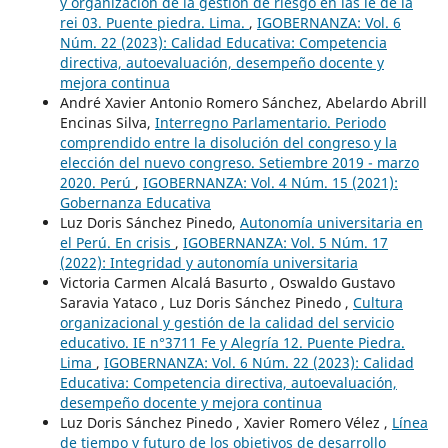
y organización de la gestión de riesgo en las ie de la
rei 03. Puente piedra. Lima.
,
IGOBERNANZA: Vol. 6
Núm. 22 (2023): Calidad Educativa: Competencia
directiva, autoevaluación, desempeño docente y
mejora continua
André Xavier Antonio Romero Sánchez, Abelardo Abrill
Encinas Silva,
Interregno Parlamentario. Periodo
comprendido entre la disolución del congreso y la
elección del nuevo congreso. Setiembre 2019 - marzo
2020. Perú
,
IGOBERNANZA: Vol. 4 Núm. 15 (2021):
Gobernanza Educativa
Luz Doris Sánchez Pinedo,
Autonomía universitaria en
el Perú. En crisis
,
IGOBERNANZA: Vol. 5 Núm. 17
(2022): Integridad y autonomía universitaria
Victoria Carmen Alcalá Basurto , Oswaldo Gustavo
Saravia Yataco , Luz Doris Sánchez Pinedo ,
Cultura
organizacional y gestión de la calidad del servicio
educativo. IE n°3711 Fe y Alegría 12. Puente Piedra.
Lima
,
IGOBERNANZA: Vol. 6 Núm. 22 (2023): Calidad
Educativa: Competencia directiva, autoevaluación,
desempeño docente y mejora continua
Luz Doris Sánchez Pinedo , Xavier Romero Vélez ,
Línea
de tiempo y futuro de los objetivos de desarrollo