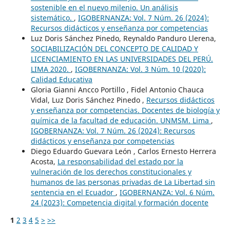
sostenible en el nuevo milenio. Un análisis
sistemático.
,
IGOBERNANZA: Vol. 7 Núm. 26 (2024):
Recursos didácticos y enseñanza por competencias
Luz Doris Sánchez Pinedo, Reynaldo Panduro Llerena,
SOCIABILIZACIÓN DEL CONCEPTO DE CALIDAD Y
LICENCIAMIENTO EN LAS UNIVERSIDADES DEL PERÚ.
LIMA 2020.
,
IGOBERNANZA: Vol. 3 Núm. 10 (2020):
Calidad Educativa
Gloria Gianni Ancco Portillo , Fidel Antonio Chauca
Vidal, Luz Doris Sánchez Pinedo ,
Recursos didácticos
y enseñanza por competencias. Docentes de biología y
química de la facultad de educación. UNMSM. Lima
,
IGOBERNANZA: Vol. 7 Núm. 26 (2024): Recursos
didácticos y enseñanza por competencias
Diego Eduardo Guevara León , Carlos Ernesto Herrera
Acosta,
La responsabilidad del estado por la
vulneración de los derechos constitucionales y
humanos de las personas privadas de La Libertad sin
sentencia en el Ecuador
,
IGOBERNANZA: Vol. 6 Núm.
24 (2023): Competencia digital y formación docente
1
2
3
4
5
>
>>