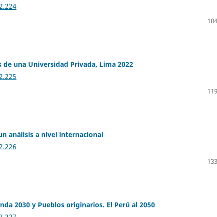
2.224
104
es de una Universidad Privada, Lima 2022
2.225
119
n análisis a nivel internacional
2.226
133
da 2030 y Pueblos originarios. El Perú al 2050
2.227