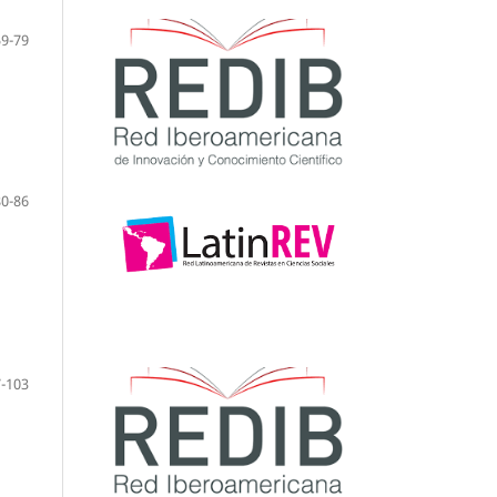
59-79
80-86
-103