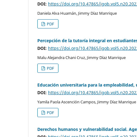
DOI:
https://doi.org/10.47865/igob.vol5.n20.202
Daniela Alva Huamán, Jimmy Díaz Manrique
PDF
Percepción de la tutoría integral en estudiant
DOI:
https://doi.org/10.47865/igob.vol5.n20.202
Malu Alejandra Chani Cruz, Jimmy Díaz Manrique
PDF
Educación universitaria para la empleabilidad, u
DOI:
https://doi.org/10.47865/igob.vol5.n20.202
Yamila Paola Ascención Campos, Jimmy Díaz Manrique
PDF
Derechos humanos y vulnerabilidad social. Agen
DOI:
https://doi.org/10.47865/igob.vol5.n20.202