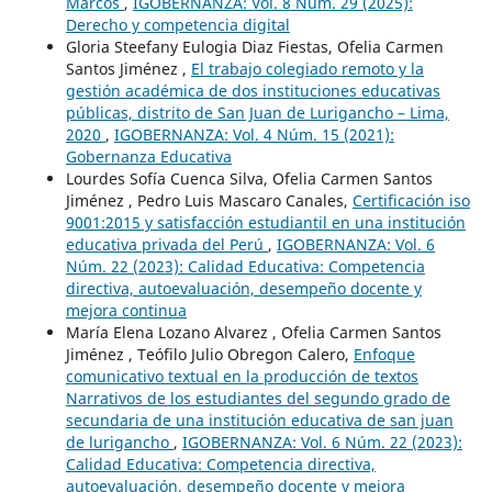
Marcos
,
IGOBERNANZA: Vol. 8 Núm. 29 (2025):
Derecho y competencia digital
Gloria Steefany Eulogia Diaz Fiestas, Ofelia Carmen
Santos Jiménez ,
El trabajo colegiado remoto y la
gestión académica de dos instituciones educativas
públicas, distrito de San Juan de Lurigancho – Lima,
2020
,
IGOBERNANZA: Vol. 4 Núm. 15 (2021):
Gobernanza Educativa
Lourdes Sofía Cuenca Silva, Ofelia Carmen Santos
Jiménez , Pedro Luis Mascaro Canales,
Certificación iso
9001:2015 y satisfacción estudiantil en una institución
educativa privada del Perú
,
IGOBERNANZA: Vol. 6
Núm. 22 (2023): Calidad Educativa: Competencia
directiva, autoevaluación, desempeño docente y
mejora continua
María Elena Lozano Alvarez , Ofelia Carmen Santos
Jiménez , Teófilo Julio Obregon Calero,
Enfoque
comunicativo textual en la producción de textos
Narrativos de los estudiantes del segundo grado de
secundaria de una institución educativa de san juan
de lurigancho
,
IGOBERNANZA: Vol. 6 Núm. 22 (2023):
Calidad Educativa: Competencia directiva,
autoevaluación, desempeño docente y mejora